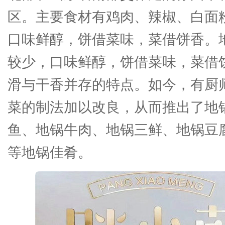
区。主要食材有鸡肉、辣椒、白面
口味鲜醇，饼借菜味，菜借饼香。
较少，口味鲜醇，饼借菜味，菜借
滑与干香并存的特点。如今，有厨
菜的制法加以改良，从而推出了地
鱼、地锅牛肉、地锅三鲜、地锅豆
等地锅佳肴。