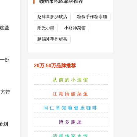
赣州市地区品牌推荐
赵肆喜肥肠破店
糖叙手作糖水铺
这些
阳光小熊
小财神菜馆
趴踢滩手作鲜茶
一份
20万-50万品牌推荐
从前的小酒馆
作方带
江湖情酸菜鱼
同仁堂知嘛健康咖啡
博多豚屋
策划
清和传家水饺