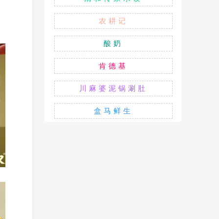
农耕记
酸奶
肯德基
川麻婆泥锅涮肚
盒马鲜生