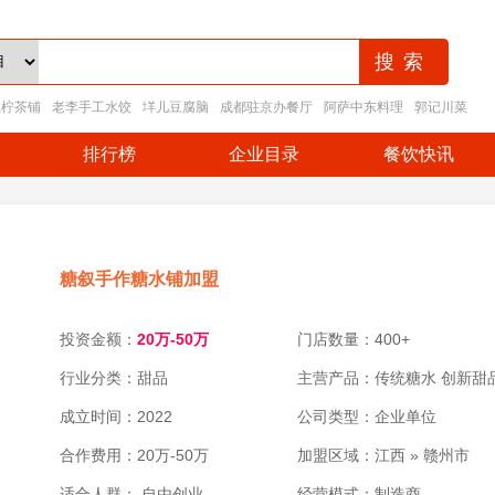
王柠茶铺
老李手工水饺
垟儿豆腐脑
成都驻京办餐厅
阿萨中东料理
郭记川菜
排行榜
企业目录
餐饮快讯
糖叙手作糖水铺加盟
投资金额：
20万-50万
门店数量：400+
行业分类：甜品
主营产品：传统糖水 创新甜
成立时间：2022
轻食小吃
公司类型：企业单位
合作费用：20万-50万
加盟区域：江西 » 赣州市
适合人群： 自由创业
经营模式：制造商