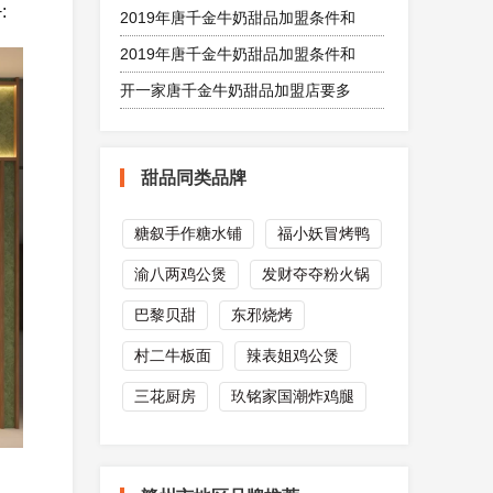
:
2019年唐千金牛奶甜品加盟条件和
2019年唐千金牛奶甜品加盟条件和
开一家唐千金牛奶甜品加盟店要多
甜品同类品牌
糖叙手作糖水铺
福小妖冒烤鸭
渝八两鸡公煲
发财夺夺粉火锅
巴黎贝甜
东邪烧烤
村二牛板面
辣表姐鸡公煲
三花厨房
玖铭家国潮炸鸡腿