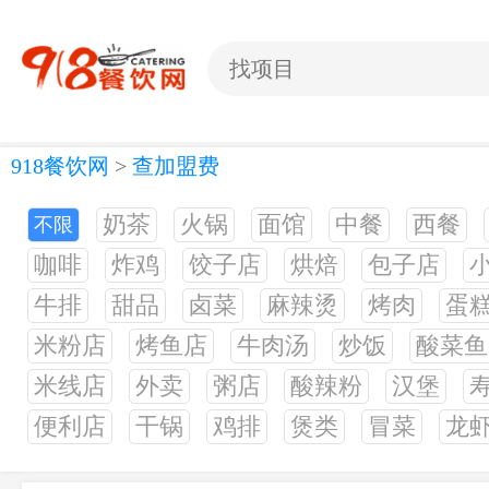
918餐饮网
>
查加盟费
奶茶
火锅
面馆
中餐
西餐
不限
咖啡
炸鸡
饺子店
烘焙
包子店
牛排
甜品
卤菜
麻辣烫
烤肉
蛋
米粉店
烤鱼店
牛肉汤
炒饭
酸菜鱼
米线店
外卖
粥店
酸辣粉
汉堡
便利店
干锅
鸡排
煲类
冒菜
龙