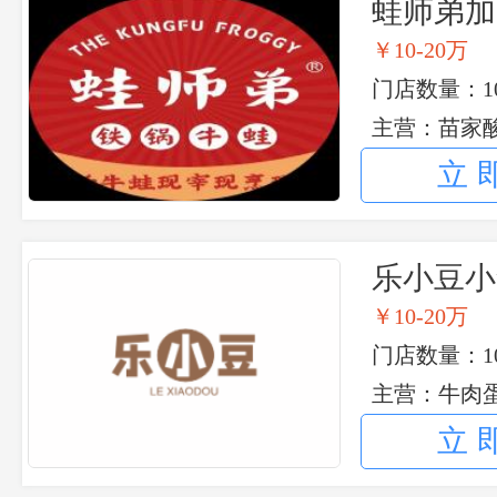
蛙师弟加
￥10-20万
门店数量：1
主营：苗家
立
乐小豆小
￥10-20万
门店数量：1
主营：牛肉
钵鸡，宜宾
立