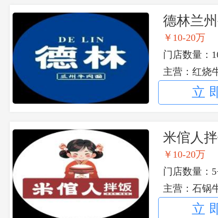
德林兰州
￥10-20万
门店数量：1
主营：红烧牛
州炒面
立
米倌人拌
￥10-20万
门店数量：5
主营：石锅
立