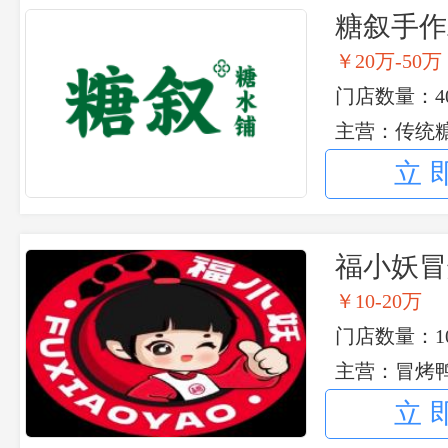
糖叙手作
￥20万-50万
门店数量：40
主营：传统糖
小吃
立
福小妖冒
￥10-20万
门店数量：1
主营：冒烤鸭
立