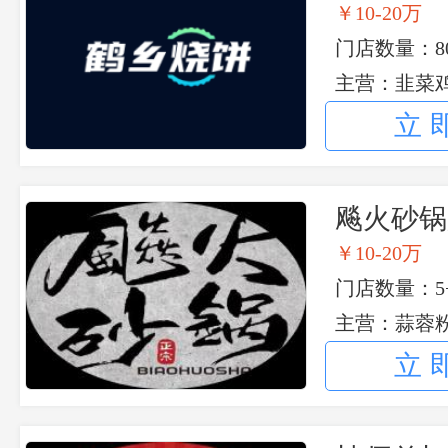
￥10-20万
门店数量：8
主营：韭菜鸡
酸菜馅饼
立
飚火砂锅
￥10-20万
门店数量：5
主营：蒜蓉粉
馋嘴牛蛙砂
立