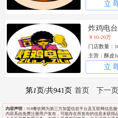
握
立
炸鸡电台
￥10-20万
门店数量：1
主营：酥皮Ju
香鸡
立
第
1
页/共
941
页
首页
下一
内容声明
：918餐饮网为第三方加盟信息平台及互联网信息
内容系由免费注册用户发布，可能存在所发布的信息未获得