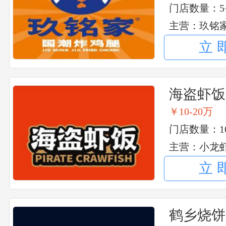
门店数量：5
主营：玖铭
国芝士丸子,
立
海盗虾饭
￥10-20万
门店数量：10
主营：小龙
立
鹤乡烧饼