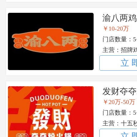
渝八两鸡
￥10-20万
门店数量：5
主营：招牌
立
发财夺夺
￥20万-50万
门店数量：5
主营：十五
菜圆子
立