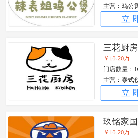
主营：鸡公
立
三花厨房
￥10-20万
门店数量：10
主营：泰式
立
玖铭家国
费
￥10-20万