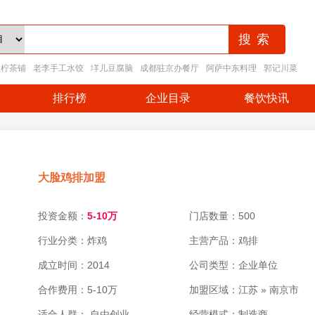
王柠茶铺
老李手工水饺
垟儿豆腐脑
成都驻京办餐厅
阿萨中东料理
郭记川菜
排行榜
企业目录
餐饮快讯
大脸鸡排加盟
投资金额：
5-10万
门店数量：500
行业分类：炸鸡
主营产品：鸡排
成立时间：2014
公司类型：企业单位
合作费用：5-10万
加盟区域：江苏 » 南京市
适合人群： 自由创业
经营模式：制造商