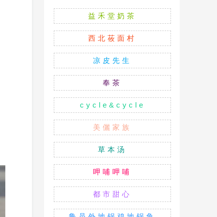
益禾堂奶茶
西北莜面村
凉皮先生
奉茶
cycle&cycle
美儷家族
草本汤
呷哺呷哺
都市甜心
鲁员外地锅鸡地锅鱼