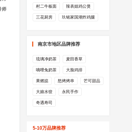
村二牛板面
辣表姐鸡公煲
导师
三花厨房
玖铭家国潮炸鸡腿
南京市地区品牌推荐
琉璃净奶茶
麦田香草
嘀哩兔奶茶
大脸鸡排
果燃掂
怒烤烤串
芒可甜品
大娘水饺
永民手作
奇遇寿司
5-10万品牌推荐