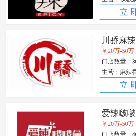
成都毛血旺 
立
川骄麻辣
￥20万-50万
门店数量：30
主营：麻辣香
立
爱辣啵啵
￥20万-50万
门店数量：40