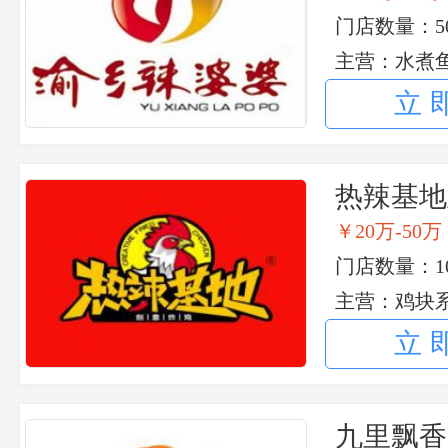
门店数量：50
主营：水煮鱼
立
热辣基地
￥20万-50万
门店数量：10
主营：鸡块系
系列 热辣基
立
九里飘香