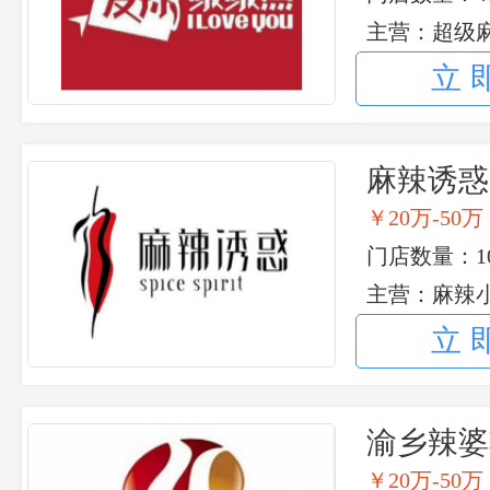
主营：超级
茄啵啵鱼 独
立
学院啵啵鱼
麻辣诱惑
￥20万-50万
门店数量：1
主营：麻辣小
立
渝乡辣婆
￥20万-50万