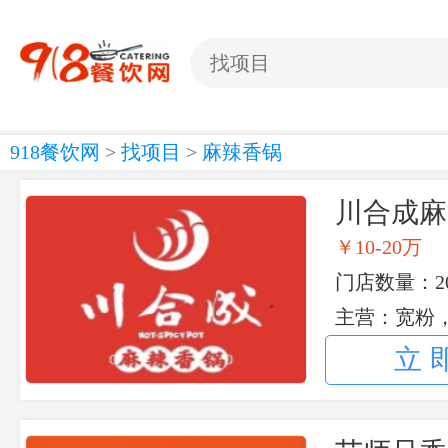
918餐饮网
>
找项目
>
麻辣香锅
川合成麻
￥10-20万
门店数量：2
主营：宽粉
立