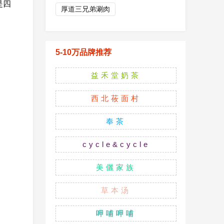
是四
厚道三兄弟涮肉
5-10万品牌推荐
益禾堂奶茶
西北莜面村
奉茶
cycle&cycle
美儷家族
草本汤
呷哺呷哺