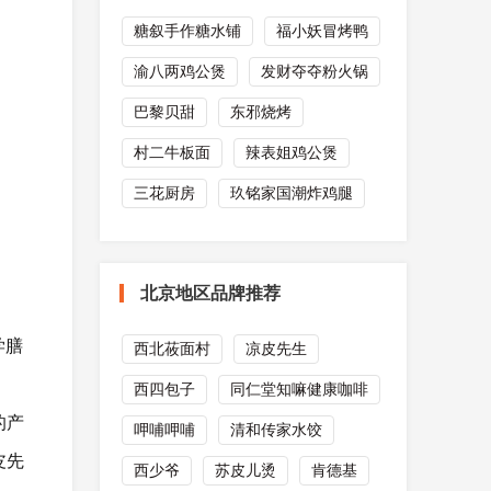
糖叙手作糖水铺
福小妖冒烤鸭
渝八两鸡公煲
发财夺夺粉火锅
巴黎贝甜
东邪烧烤
村二牛板面
辣表姐鸡公煲
三花厨房
玖铭家国潮炸鸡腿
北京地区品牌推荐
学膳
西北莜面村
凉皮先生
西四包子
同仁堂知嘛健康咖啡
的产
呷哺呷哺
清和传家水饺
皮先
西少爷
苏皮儿烫
肯德基