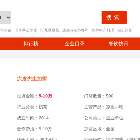
王柠茶铺
老李手工水饺
垟儿豆腐脑
成都驻京办餐厅
阿萨中东料理
郭记川菜
排行榜
企业目录
餐饮快讯
凉皮先生加盟
投资金额：
5-10万
门店数量：500
行业分类：奶茶
主营产品：凉皮小吃
成立时间：2014
公司类型：企业单位
合作费用：5-10万
加盟区域：全国
适合人群： 自由创业
经营模式：特许加盟,区域代