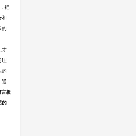
，把
营和
多的
人才
习理
性的
，通
留言板
话的