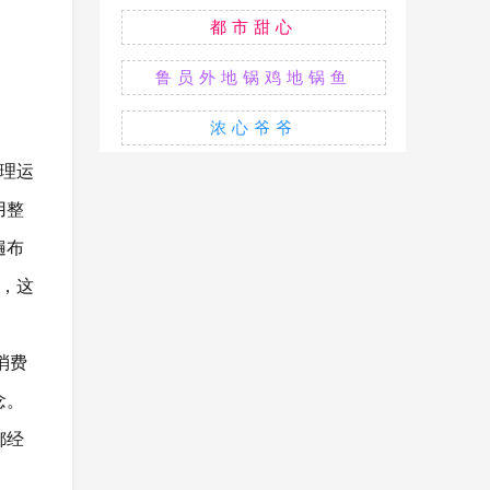
都市甜心
鲁员外地锅鸡地锅鱼
浓心爷爷
理运
用整
遍布
，这
消费
念。
都经