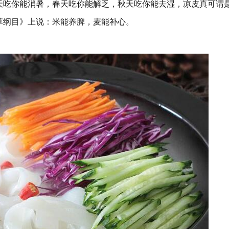
天吃你能消暑，春天吃你能解乏，秋天吃你能去湿，凉皮真可谓
草纲目》上说：米能养脾，麦能补心。