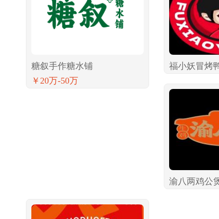
糖叙手作糖水铺
福小妖冒烤
￥20万-50万
渝八两鸡公