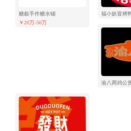
糖叙手作糖水铺
福小妖冒烤
￥20万-50万
渝八两鸡公