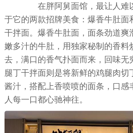
在胖阿舅面馆，最让人难以
于它的两款招牌美食：爆香牛肚面
干拌面。爆香牛肚面，面条劲道爽
嫩多汁的牛肚，用独家秘制的香料
去，满口的香气扑面而来，回味无
腿丁干拌面则是将新鲜的鸡腿肉切
酱汁，搭配上香喷喷的面条，口感
人每一口都心驰神往。