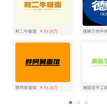
村二牛板面
￥10-20万
德林兰州牛
胖阿舅面馆
￥10-20万
湘面堂手工
1
2
3