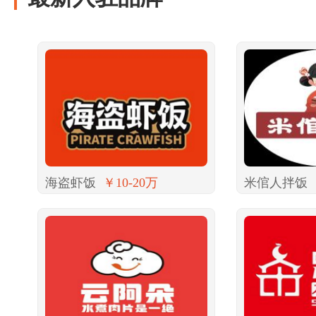
海盗虾饭
￥10-20万
米倌人拌饭