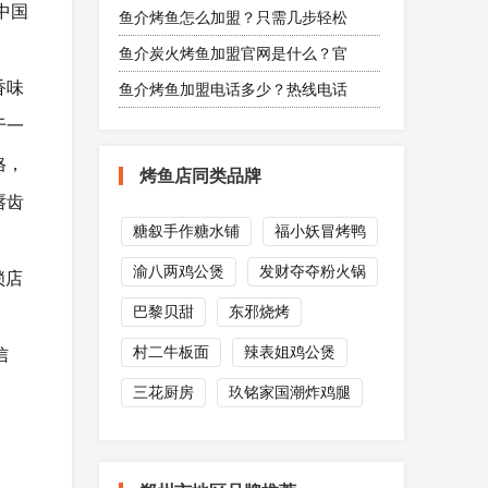
中国
鱼介烤鱼怎么加盟？只需几步轻松
鱼介炭火烤鱼加盟官网是什么？官
香味
鱼介烤鱼加盟电话多少？热线电话
于一
格，
烤鱼店同类品牌
唇齿
糖叙手作糖水铺
福小妖冒烤鸭
渝八两鸡公煲
发财夺夺粉火锅
锁店
巴黎贝甜
东邪烧烤
村二牛板面
辣表姐鸡公煲
信
三花厨房
玖铭家国潮炸鸡腿