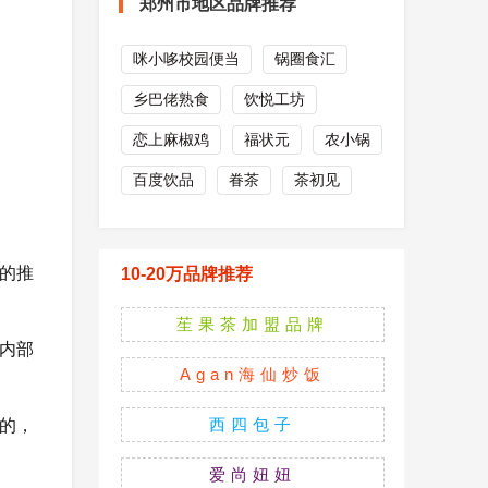
郑州市地区品牌推荐
咪小哆校园便当
锅圈食汇
乡巴佬熟食
饮悦工坊
恋上麻椒鸡
福状元
农小锅
百度饮品
眷茶
茶初见
的推
10-20万品牌推荐
苼果茶加盟品牌
内部
Agan海仙炒饭
西四包子
的，
爱尚妞妞