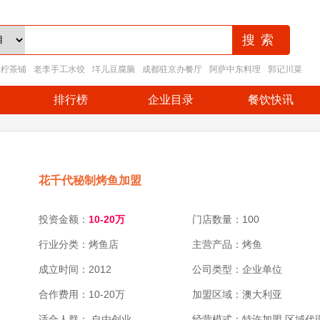
王柠茶铺
老李手工水饺
垟儿豆腐脑
成都驻京办餐厅
阿萨中东料理
郭记川菜
排行榜
企业目录
餐饮快讯
花千代秘制烤鱼加盟
投资金额：
10-20万
门店数量：100
行业分类：烤鱼店
主营产品：烤鱼
成立时间：2012
公司类型：企业单位
合作费用：10-20万
加盟区域：澳大利亚
适合人群： 自由创业
经营模式：特许加盟,区域代