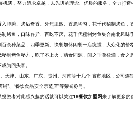
发展机遇，努力追求卓越，以先进的理念、优质的服务，全力打造
香入肺腑、烤后奇香。外焦里嫩、香脆均匀，花千代秘制烤鱼，
秘制烤鱼，口味各异、百吃不厌。花千代秘制烤鱼集合南北风味
列百余种菜品，四季更新。快餐加休闲餐一店统揽，大众化的价
代秘制烤鱼秘方，吃了不上火，药食同源，闻之垂涎欲滴，食之
不成为回头客。
海、天津、山东、广东、贵州、河南等十几个 省市地区，公司连
店铺”、“餐饮食品安全示范店”等荣誉称号。
果投资者对此感兴趣的话就可以关注
18餐饮加盟网
来了解更多的