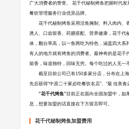
广大消费者的赞誉。 花千代秘制烤鱼把握时代
餐饮管理服务行业优异品牌。
花千代秘制烤鱼采用活鱼腌制、料入肉内、
诱人、口齿留香。药膳搭配、营养健康，花千代
体，翻台率高，以一鱼两吃为特色，涵盖四大系
有人的地方就有烤鱼的消费者。最神奇的是花千
留香，味道独特，回味无穷。每个吃过的人无一
截至目前公司已有150多家分店，分布在上
先后获得“中原二十家必吃餐饮名店”、“最 佳美食
“花千代烤鱼”
目前正在面向全国加盟中，如
息，想要加盟的话直接在下方留言即可。
花千代秘制烤鱼加盟费用