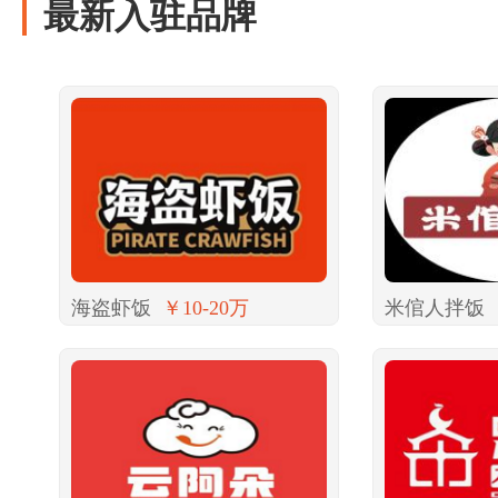
最新入驻品牌
海盗虾饭
￥10-20万
米倌人拌饭