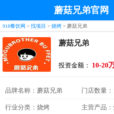
蘑菇兄弟官网
918餐饮网
>
找项目
>
烧烤
> 蘑菇兄弟
蘑菇兄弟
10-20
投资金额：
品牌名称：蘑菇兄弟
门店数量：1
行业分类：烧烤
主营产品：