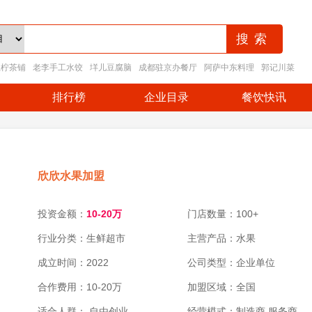
王柠茶铺
老李手工水饺
垟儿豆腐脑
成都驻京办餐厅
阿萨中东料理
郭记川菜
排行榜
企业目录
餐饮快讯
欣欣水果加盟
投资金额：
10-20万
门店数量：100+
行业分类：生鲜超市
主营产品：水果
成立时间：2022
公司类型：企业单位
合作费用：10-20万
加盟区域：全国
适合人群： 自由创业
经营模式：制造商,服务商