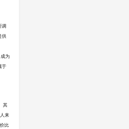
断调
提供
，成为
属于
。其
的人来
性价比