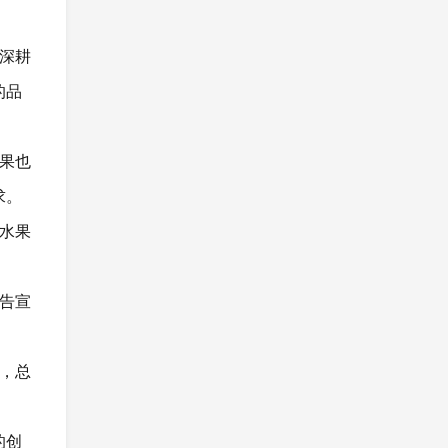
深耕
的品
果也
求。
水果
告宣
，总
的创