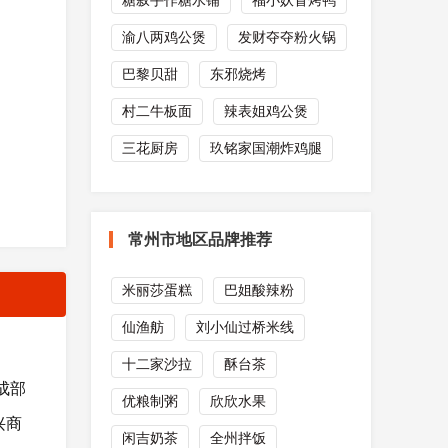
糖叙手作糖水铺
福小妖冒烤鸭
渝八两鸡公煲
发财夺夺粉火锅
巴黎贝甜
东邪烧烤
村二牛板面
辣表姐鸡公煲
三花厨房
玖铭家国潮炸鸡腿
常州市地区品牌推荐
米丽莎蛋糕
巴姐酸辣粉
仙渔舫
刘小仙过桥米线
十二家沙拉
酥台茶
成部
优粮制粥
欣欣水果
兴商
闲吉奶茶
全州拌饭