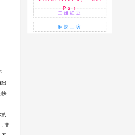
Pair
二姐红豆
麻辣工坊
环
推出
的快
大的
高，非