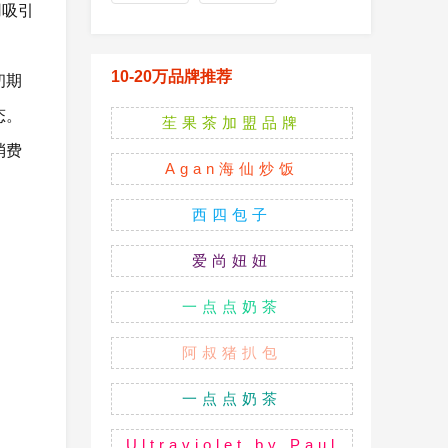
用吸引
10-20万品牌推荐
初期
态。
苼果茶加盟品牌
消费
Agan海仙炒饭
西四包子
爱尚妞妞
一点点奶茶
阿叔猪扒包
一点点奶茶
Ultraviolet by Paul