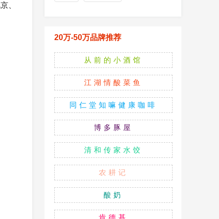
北京、
20万-50万品牌推荐
从前的小酒馆
江湖情酸菜鱼
同仁堂知嘛健康咖啡
博多豚屋
清和传家水饺
农耕记
酸奶
肯德基