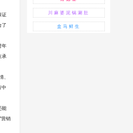
川麻婆泥锅涮肚
保证
合了
盒马鲜生
对年
在承
深情、
有中
还能
”营销