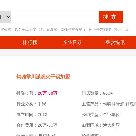
王柠茶铺
老李手工水饺
垟儿豆腐脑
成都驻京办餐厅
阿萨中东料理
郭记川菜
排行榜
企业目录
餐饮快讯
销魂掌川派炭火干锅加盟
投资金额：
20万-50万
门店数量：500+
行业分类：干锅
主营产品：销魂排骨虾 销魂
成立时间：2012
香掌 最佳烂猪脚 热拌鲫鱼
公司类型：企业单位
合作费用：20万-50万
加盟区域：澳大利亚
适合人群： 自由创业
经营模式：