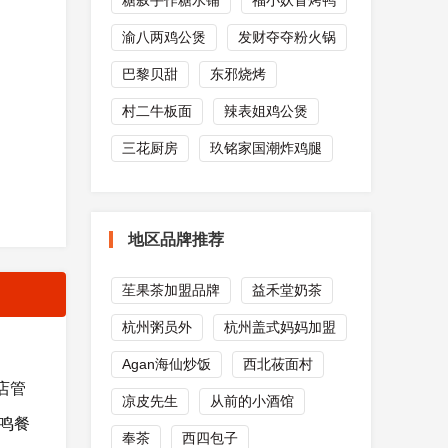
糖叙手作糖水铺
福小妖冒烤鸭
渝八两鸡公煲
发财夺夺粉火锅
巴黎贝甜
东邪烧烤
村二牛板面
辣表姐鸡公煲
三花厨房
玖铭家国潮炸鸡腿
地区品牌推荐
苼果茶加盟品牌
益禾堂奶茶
杭州粥员外
杭州盖式妈妈加盟
Agan海仙炒饭
西北莜面村
店管
凉皮先生
从前的小酒馆
武鸣餐
奉茶
西四包子