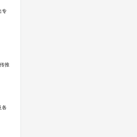
出专
传推
及各