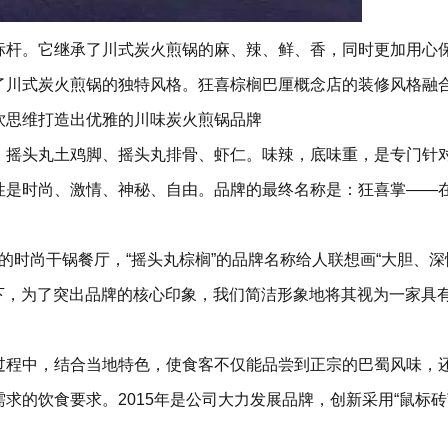
标杆。它继承了川式炭火煎锅的麻、辣、鲜、香，同时更加用心
了川式炭火煎锅的独特风格。狂喜棕榈巴厘概念店的装修风格融
饮思维打造出优雅的川味炭火煎锅品牌
、摇头丸土鸡脚、摇头丸排骨、虾仁。味辣，底味重，是专门针
性是时尚、激情、神秘、自由。品牌的最终名称是：狂喜掌——
主题的时尚干锅餐厅，“摇头丸棕榈”的品牌名称给人联想画“大胆、
提下，为了突出品牌的核心印象，我们简洁形象地将其视为一家具
过程中，结合当地特色，使食客不仅能品尝到正宗的巴蜀风味，
求的饮食要求。2015年是公司大力发展品牌，创新采用“鼠标砖
。