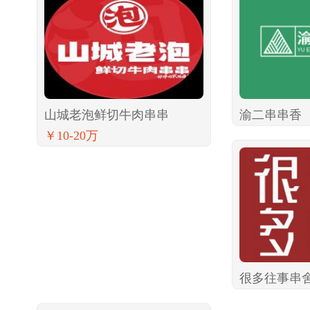
山城老泡鲜切牛肉串串
渝二串串香
￥10-20万
很多往事串