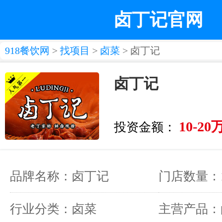
卤丁记官网
918餐饮网
>
找项目
>
卤菜
> 卤丁记
卤丁记
10-20
投资金额：
品牌名称：卤丁记
门店数量：
行业分类：卤菜
主营产品：