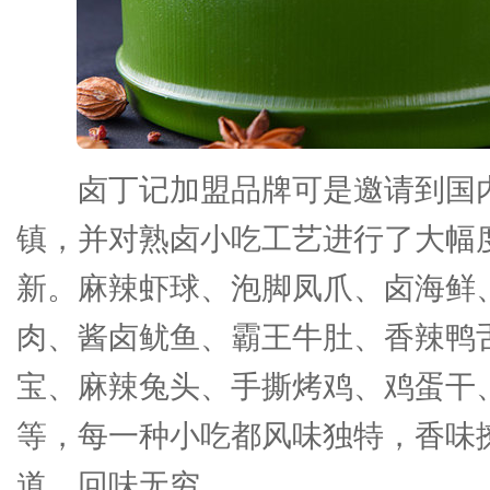
卤丁记加盟品牌可是邀请到国
镇，并对熟卤小吃工艺进行了大幅
新。麻辣虾球、泡脚凤爪、卤海鲜
肉、酱卤鱿鱼、霸王牛肚、香辣鸭
宝、麻辣兔头、手撕烤鸡、鸡蛋干
等，每一种小吃都风味独特，香味
道，回味无穷。