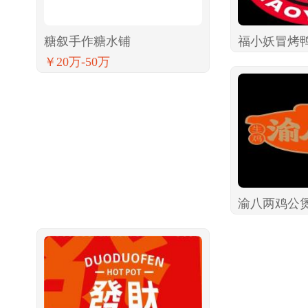
糖叙手作糖水铺
福小妖冒烤
￥20万-50万
渝八两鸡公