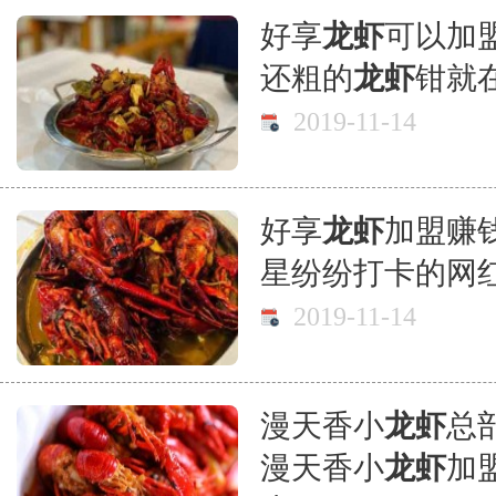
好享
龙虾
可以加
还粗的
龙虾
钳就
2019-11-14
好享
龙虾
加盟赚
星纷纷打卡的网
2019-11-14
漫天香小
龙虾
总
漫天香小
龙虾
加