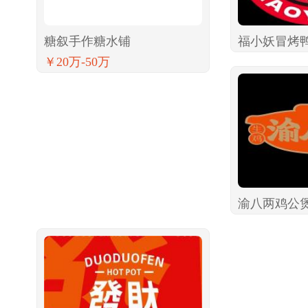
糖叙手作糖水铺
福小妖冒烤
￥20万-50万
渝八两鸡公