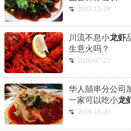
2023-12-29
川流不息小
龙虾
生意火吗？
2020-07-23
华人囍串分公司
一家可以吃小
龙
2019-11-20