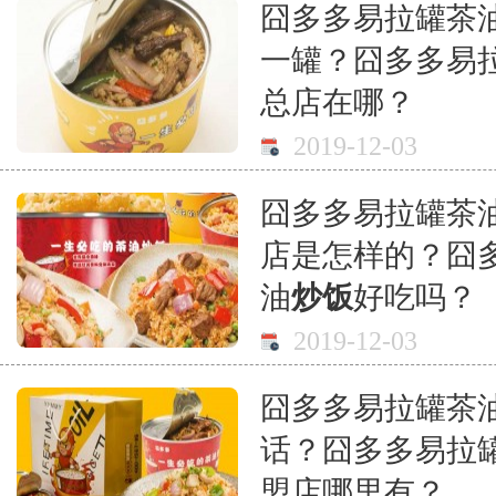
囧多多易拉罐茶
一罐？囧多多易
总店在哪？
2019-12-03
囧多多易拉罐茶
店是怎样的？囧
油
炒饭
好吃吗？
2019-12-03
囧多多易拉罐茶
话？囧多多易拉
盟店哪里有？