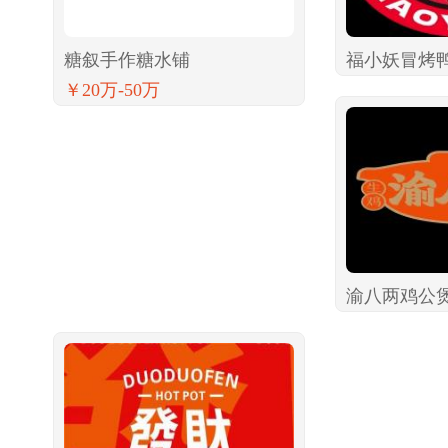
糖叙手作糖水铺
福小妖冒烤
￥20万-50万
渝八两鸡公