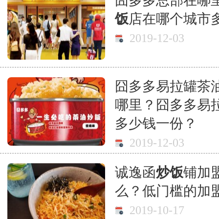
囧多多总部在哪
饭
店在哪个城市
2019-12-03
囧多多易拉罐茶
哪里？囧多多易
多少钱一份？
2019-12-03
诚逸函
炒饭
铺加
么？低门槛的加
2019-10-17