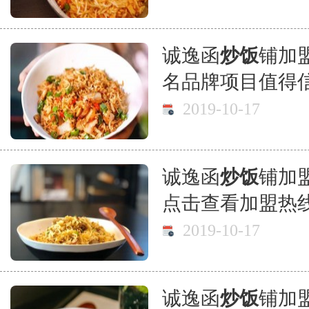
诚逸函
炒饭
铺加
名品牌项目值得
2019-10-17
诚逸函
炒饭
铺加
点击查看加盟热
2019-10-17
诚逸函
炒饭
铺加