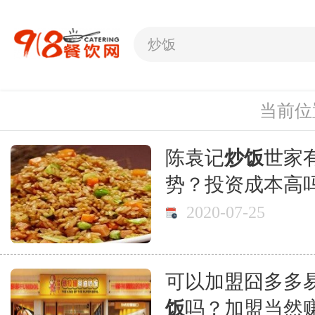
当前位
陈袁记
炒饭
世家
势？投资成本高
2020-07-25
可以加盟囧多多
饭
吗？加盟当然