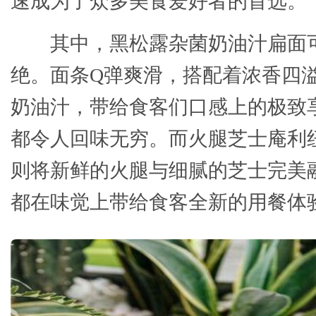
速成为了众多美食爱好者的首选。
其中，黑松露杂菌奶油汁扁面
绝。面条Q弹爽滑，搭配着浓香四
奶油汁，带给食客们口感上的极致
都令人回味无穷。而火腿芝士庵利
则将新鲜的火腿与细腻的芝士完美
都在味觉上带给食客全新的用餐体