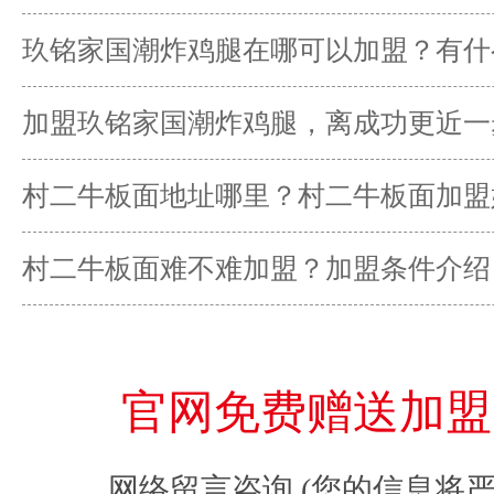
本？
玖铭家国潮炸鸡腿在哪可以加盟？有什
加盟玖铭家国潮炸鸡腿，离成功更近一
村二牛板面地址哪里？村二牛板面加盟
村二牛板面难不难加盟？加盟条件介绍
官网免费赠送加盟
网络留言咨询 (您的信息将严