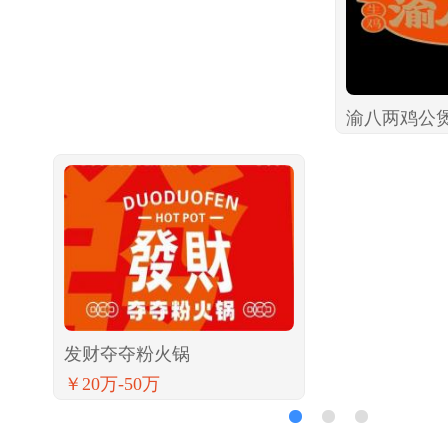
渝八两鸡公
发财夺夺粉火锅
￥20万-50万
1
2
3