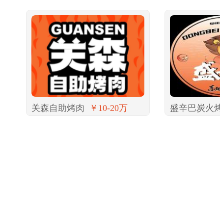
关森自助烤肉
￥10-20万
盛辛巴炭火