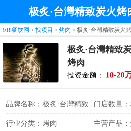
极炙·台灣精致炭火烤
918餐饮网
>
找项目
>
烤肉
> 极炙·台灣精致炭火
极炙·台灣精致
烤肉
10-20
投资金额：
品牌名称：极炙·台灣精致
门店数量：
炭火烤肉
行业分类：烤肉
主营产品：