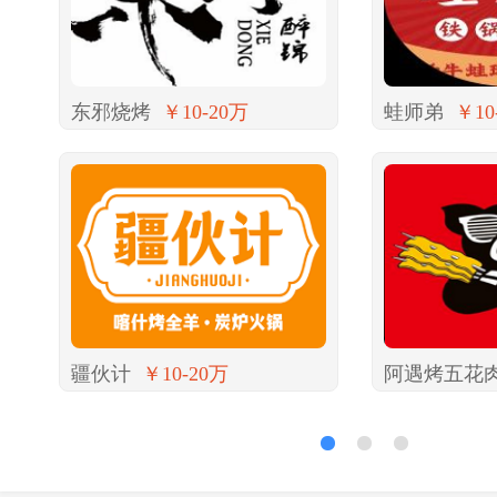
东邪烧烤
￥10-20万
蛙师弟
￥10
疆伙计
￥10-20万
阿遇烤五花
1
2
3