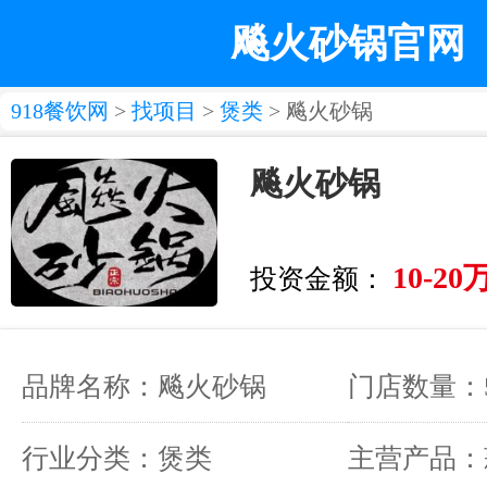
飚火砂锅官网
918餐饮网
>
找项目
>
煲类
> 飚火砂锅
飚火砂锅
10-20
投资金额：
品牌名称：飚火砂锅
门店数量：
行业分类：煲类
主营产品：