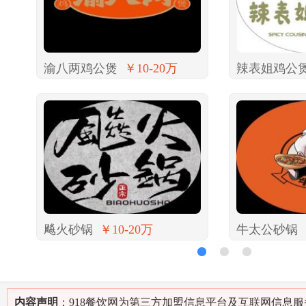
渝八两鸡公煲
￥10-20万
辣表姐鸡公
飚火砂锅
￥10-20万
牛太公砂锅
1
2
3
内容声明
：918餐饮网为第三方加盟信息平台及互联网信息