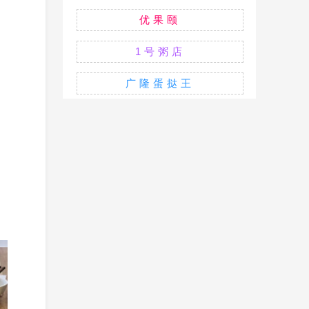
优果颐
1号粥店
广隆蛋挞王