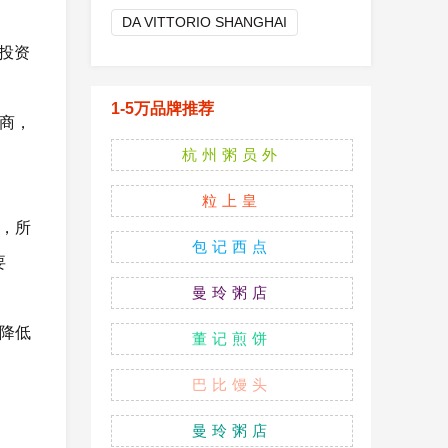
DA VITTORIO SHANGHAI
投资
1-5万品牌推荐
商，
杭州粥员外
粒上皇
，所
包记西点
要
曼玲粥店
降低
董记煎饼
巴比馒头
曼玲粥店