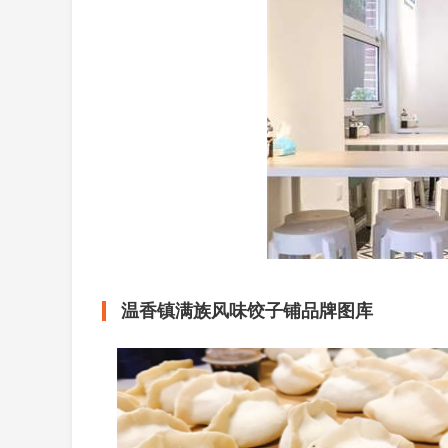
温香镇满族风味饺子铺品牌图库