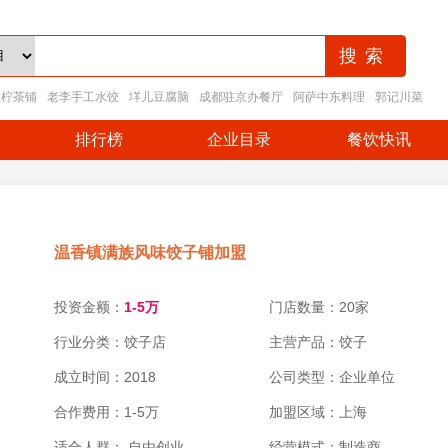
王柠茶铺
老李手工水饺
垟儿豆腐脑
成都驻京办餐厅
阿萨中东料理
郭记川菜
排行榜
企业目录
餐饮快讯
温香镇满族风味饺子铺加盟
投资金额：
1-5万
门店数量：20家
行业分类：饺子店
主营产品：饺子
成立时间：2018
公司类型：企业单位
合作费用：1-5万
加盟区域：上海
适合人群： 自由创业
经营模式：制造商