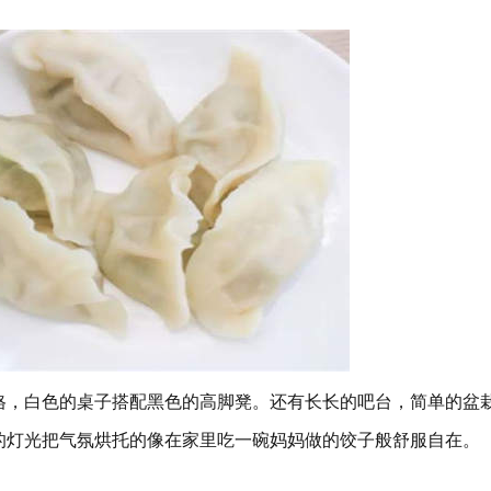
格，白色的桌子搭配黑色的高脚凳。还有长长的吧台，简单的盆
的灯光把气氛烘托的像在家里吃一碗妈妈做的饺子般舒服自在。