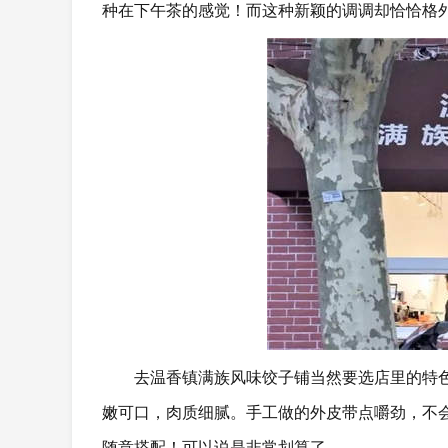
种在下午茶的感觉！而这种新颖的调调却恰恰格
去温香镇满族风味饺子铺当然要选店里的特
嫩可口，肉质细腻。手工做的外皮带点嚼劲，不
随意搭配！可以说是非常划算了。