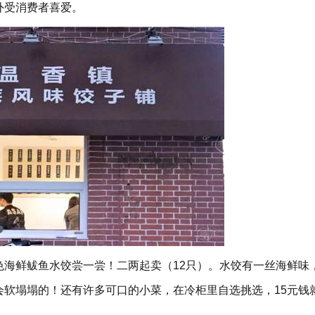
外受消费者喜爱。
色海鲜鲅鱼水饺尝一尝！二两起卖（12只）。水饺有一丝海鲜味
会软塌塌的！还有许多可口的小菜，在冷柜里自选挑选，15元钱