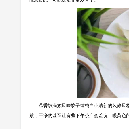
温香镇满族风味饺子铺纯白小清新的装修风
放，干净的甚至让有些下午茶店会羞愧！暖黄色