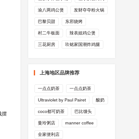
渝八两鸡公煲
发财夺夺粉火锅
巴黎贝甜
东邪烧烤
村二牛板面
辣表姐鸡公煲
三花厨房
玖铭家国潮炸鸡腿
上海地区品牌推荐
一点点奶茶
一点点奶茶
Ultraviolet by Paul Pairet
酸奶
coco都可奶茶
巴比馒头
栽摆
曼玲粥店
manner coffee
全家便利店