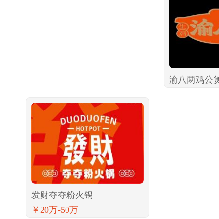
渝八两鸡公
发财夺夺粉火锅
￥20万-50万