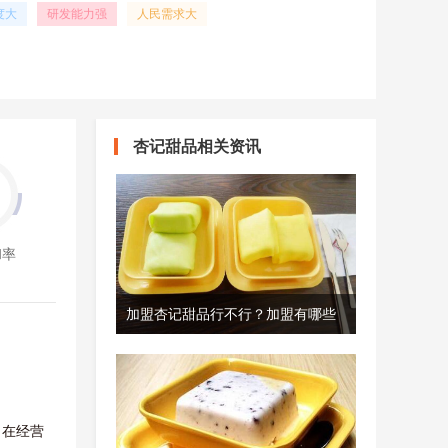
度大
研发能力强
人民需求大
杏记甜品相关资讯
和率
加盟杏记甜品行不行？加盟有哪些
，在经营