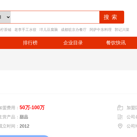
王柠茶铺
老李手工水饺
垟儿豆腐脑
成都驻京办餐厅
阿萨中东料理
郭记川菜
排行榜
企业目录
餐饮快讯
50万-100万
加盟费用：
加盟
主营产品：
甜品
公司
成立时间：
2012
公司