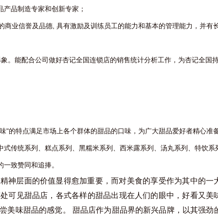
品产品制造专家和创新专家；
好的商业信誉及品德, 具有激励及训练员工的能力和基本的管理能力，并有
形象。能配合公司做好杏记全国连锁店的销售统计分析工作，为杏记全国
美味"的特点满足市场上各个群体的甜品的口味，为广大甜品爱好者精心准
中式传统系列、糕点系列、黑糯米系列、西米露系列、汤丸系列、特饮系
的一致赞同和追捧。
，精神层面的价值显得愈加重要，而对美食的享受作为其中的一
随处可见甜品店，各式各样的甜品出现在人们的眼中，好看又美
尝美味甜品的感觉。 甜品店作为甜品界的新兴品牌，以其强劲