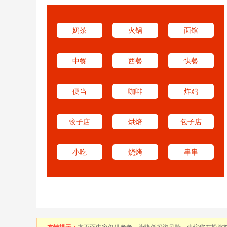
奶茶
火锅
面馆
中餐
西餐
快餐
便当
咖啡
炸鸡
饺子店
烘焙
包子店
小吃
烧烤
串串