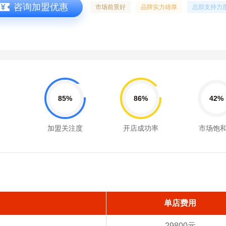
咨询加盟优惠
市场前景好
品牌实力雄厚
总部支持力
85%
86%
42%
加盟关注度
开店成功率
市场饱
单店费用
29800元