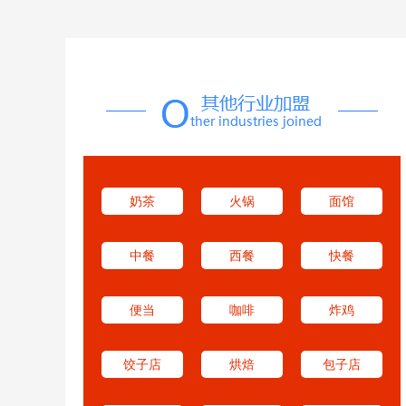
奶茶
火锅
面馆
中餐
西餐
快餐
便当
咖啡
炸鸡
饺子店
烘焙
包子店