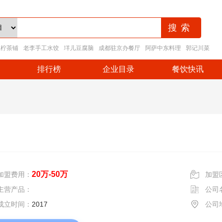
王柠茶铺
老李手工水饺
垟儿豆腐脑
成都驻京办餐厅
阿萨中东料理
郭记川菜
排行榜
企业目录
餐饮快讯
20万-50万
加盟费用：
加盟
主营产品：
公司
成立时间：
2017
公司