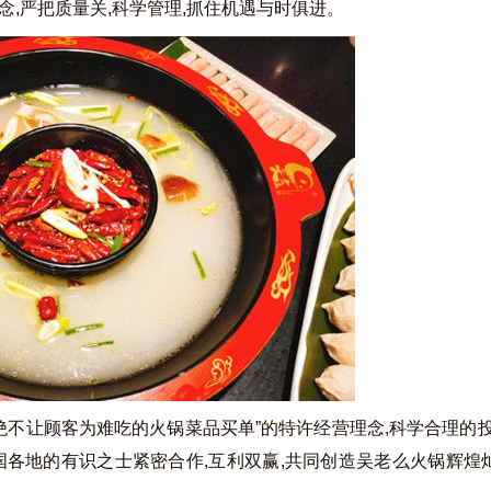
理念,严把质量关,科学管理,抓住机遇与时俱进。
绝不让顾客为难吃的火锅菜品买单”的特许经营理念,科学合理的投
国各地的有识之士紧密合作,互利双赢,共同创造吴老么火锅辉煌