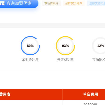
咨询加盟优惠
市场前景好
品牌实力雄厚
总部支持力
80%
93%
12%
加盟关注度
开店成功率
市场饱
费用表
单店费用
29800元