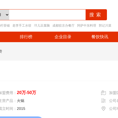
王柠茶铺
老李手工水饺
垟儿豆腐脑
成都驻京办餐厅
阿萨中东料理
郭记川菜
排行榜
企业目录
餐饮快讯
费
20万-50万
加盟费用：
加盟
主营产品：
火锅
公司
成立时间：
2015
公司