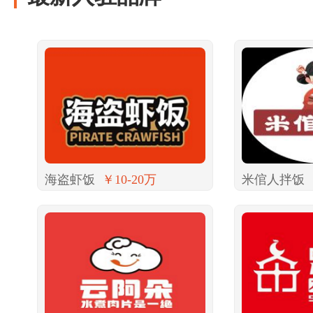
海盗虾饭
￥10-20万
米倌人拌饭