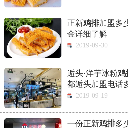
正新
鸡排
加盟多
金详细了解
2019-09-30
逅头·洋芋冰粉
鸡
都逅头加盟电话
2019-09-19
一份正新
鸡排
多