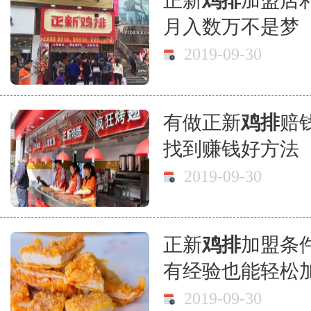
正新
鸡排
加盟店
月入数万不是梦
2019-09-30
有做正新
鸡排
赔
找到赚钱好方法
2019-09-30
正新
鸡排
加盟条
有经验也能轻松
2019-09-30