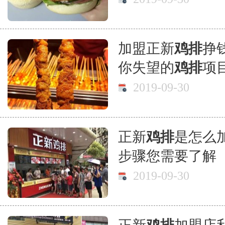
加盟正新
鸡排
挣
你失望的
鸡排
项
2019-09-30
正新
鸡排
是怎么
步骤您需要了解
2019-09-30