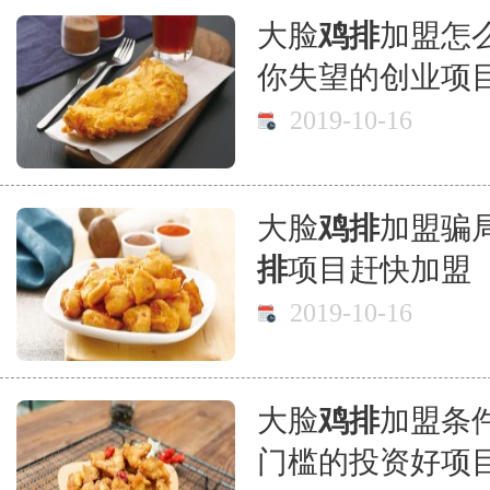
大脸
鸡排
加盟怎
你失望的创业项
2019-10-16
大脸
鸡排
加盟骗
排
项目赶快加盟
2019-10-16
大脸
鸡排
加盟条
门槛的投资好项