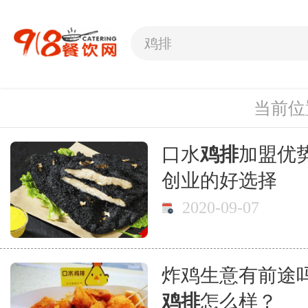
当前位
口水
鸡排
加盟优
创业的好选择
2020-09-07
炸鸡生意有前途
鸡排
怎么样？