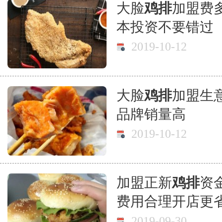
大脸
鸡排
加盟费
本投资不要错过
2019-10-12
大脸
鸡排
加盟生
品牌销量高
2019-10-12
加盟正新
鸡排
资
费用合理开店更
2019-09-30