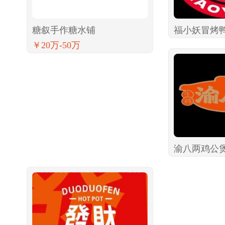
糖叙手作糖水铺
福小妖冒烤
￥20万-50万
渝八两鸡公